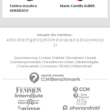
Fatima-Azzahra
Marie-Camille AUBER
KHADDACH
Annuaire des membres :
a
b
c
d
e
f
g
h
i
j
k
l
m
n
o
p
q
r
s
t
u
v
w
x
y
z
Qui sommes nous
Contact
Publicité
Recrutement
Societé
Données personnelles
Paramétrer les cookies
Mentions légales
Tous les articles
Corrections
© 2022 CCM Benchmark