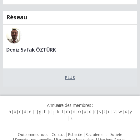
Réseau
Deniz Safak ÖZTÜRK
PLUS
Annuaire des membres :
a
b
c
d
e
f
g
h
i
j
k
l
m
n
o
p
q
r
s
t
u
v
w
x
y
z
Qui sommes nous
Contact
Publicité
Recrutement
Societé
Données personnelles
Paramétrer les cookies
Mentions légales