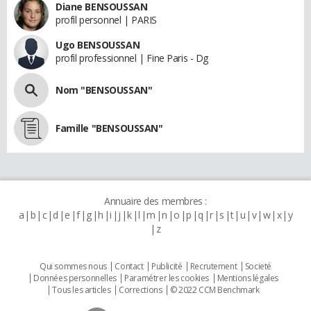
Diane BENSOUSSAN
profil personnel | PARIS
Ugo BENSOUSSAN
profil professionnel | Fine Paris - Dg
Nom "BENSOUSSAN"
Famille "BENSOUSSAN"
Annuaire des membres :
a
b
c
d
e
f
g
h
i
j
k
l
m
n
o
p
q
r
s
t
u
v
w
x
y
z
Qui sommes nous
Contact
Publicité
Recrutement
Societé
Données personnelles
Paramétrer les cookies
Mentions légales
Tous les articles
Corrections
© 2022 CCM Benchmark