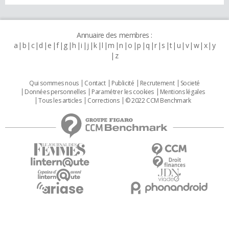
Annuaire des membres :
a
b
c
d
e
f
g
h
i
j
k
l
m
n
o
p
q
r
s
t
u
v
w
x
y
z
Qui sommes nous
Contact
Publicité
Recrutement
Societé
Données personnelles
Paramétrer les cookies
Mentions légales
Tous les articles
Corrections
© 2022 CCM Benchmark