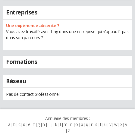
Entreprises
Une expérience absente ?
Vous avez travaillé avec Ling dans une entreprise qui n'apparaît pas
dans son parcours ?
Formations
Réseau
Pas de contact professionnel
Annuaire des membres :
a
b
c
d
e
f
g
h
i
j
k
l
m
n
o
p
q
r
s
t
u
v
w
x
y
z