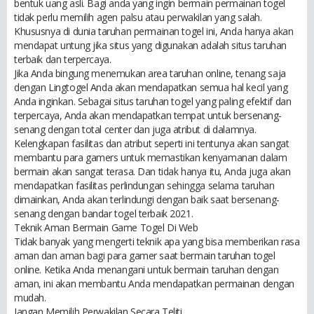
bentuk uang asli. Bagi anda yang ingin bermain permainan togel
tidak perlu memilih agen palsu atau perwakilan yang salah.
Khususnya di dunia taruhan permainan togel ini, Anda hanya akan
mendapat untung jika situs yang digunakan adalah situs taruhan
terbaik dan terpercaya.
Jika Anda bingung menemukan area taruhan online, tenang saja
dengan Lingtogel Anda akan mendapatkan semua hal kecil yang
Anda inginkan. Sebagai situs taruhan togel yang paling efektif dan
terpercaya, Anda akan mendapatkan tempat untuk bersenang-
senang dengan total center dan juga atribut di dalamnya.
Kelengkapan fasilitas dan atribut seperti ini tentunya akan sangat
membantu para gamers untuk memastikan kenyamanan dalam
bermain akan sangat terasa. Dan tidak hanya itu, Anda juga akan
mendapatkan fasilitas perlindungan sehingga selama taruhan
dimainkan, Anda akan terlindungi dengan baik saat bersenang-
senang dengan bandar togel terbaik 2021.
Teknik Aman Bermain Game Togel Di Web
Tidak banyak yang mengerti teknik apa yang bisa memberikan rasa
aman dan aman bagi para gamer saat bermain taruhan togel
online. Ketika Anda menangani untuk bermain taruhan dengan
aman, ini akan membantu Anda mendapatkan permainan dengan
mudah.
Jangan Memilih Perwakilan Secara Teliti