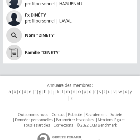
profil personnel | HAGUENAU
Fx DINÉTY
profil personnel | LAVAL
Nom "DINETY"
Famille "DINETY"
Annuaire des membres :
a
b
c
d
e
f
g
h
i
j
k
l
m
n
o
p
q
r
s
t
u
v
w
x
y
z
Qui sommes nous
Contact
Publicité
Recrutement
Societé
Données personnelles
Paramétrer les cookies
Mentions légales
Tous les articles
Corrections
© 2022 CCM Benchmark