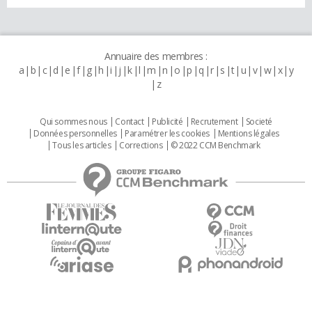
Annuaire des membres :
a
b
c
d
e
f
g
h
i
j
k
l
m
n
o
p
q
r
s
t
u
v
w
x
y
z
Qui sommes nous
Contact
Publicité
Recrutement
Societé
Données personnelles
Paramétrer les cookies
Mentions légales
Tous les articles
Corrections
© 2022 CCM Benchmark