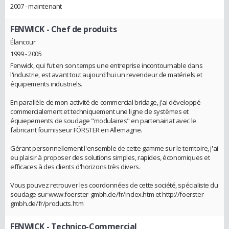
2007 - maintenant
FENWICK
- Chef de produits
Élancour
1999 - 2005
Fenwick, qui fut en son temps une entreprise incontournable dans
l'industrie, est avant tout aujourd'hui un revendeur de matériels et
équipements industriels.
En parallèle de mon activité de commercial bridage, j'ai développé
commercialement et techniquement une ligne de systèmes et
équiepements de soudage "modulaires" en partenairiat avec le
fabricant fournisseur FÖRSTER en Allemagne.
Gérant personnellement l'ensemble de cette gamme sur le territoire, j'ai
eu plaisir à proposer des solutions simples, rapides, économiques et
efficaces à des clients d'horizons très divers.
Vous pouvez retrouver les coordonnées de cette société, spécialiste du
soudage sur www.foerster-gmbh.de/fr/index.htm et http://foerster-
gmbh.de/fr/products.htm
FENWICK
- Technico-Commercial