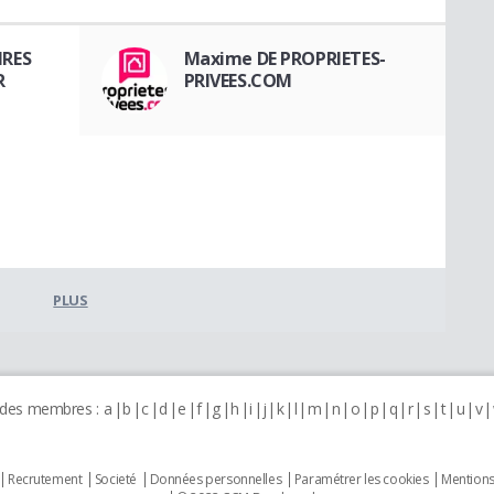
IRES
Maxime DE PROPRIETES-
R
PRIVEES.COM
PLUS
 des membres :
a
b
c
d
e
f
g
h
i
j
k
l
m
n
o
p
q
r
s
t
u
v
Recrutement
Societé
Données personnelles
Paramétrer les cookies
Mentions