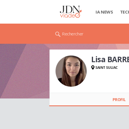
IA NEWS
TEC
Rechercher
Lisa BARR
SAINT SULIAC
Lisa BARRETO
PROFIL