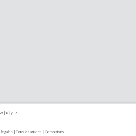
w
x
y
z
 légales
Tous les articles
Corrections