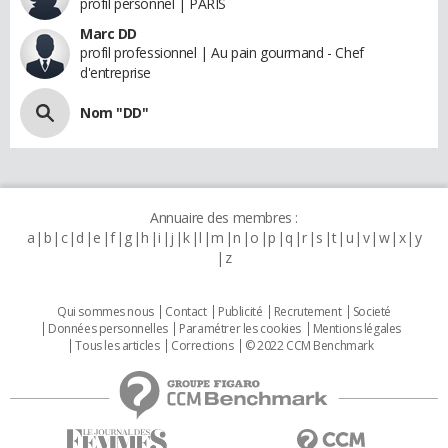
profil personnel | PARIS
Marc DD
profil professionnel | Au pain gourmand - Chef
d'entreprise
Nom "DD"
Annuaire des membres :
a
b
c
d
e
f
g
h
i
j
k
l
m
n
o
p
q
r
s
t
u
v
w
x
y
z
Qui sommes nous
Contact
Publicité
Recrutement
Societé
Données personnelles
Paramétrer les cookies
Mentions légales
Tous les articles
Corrections
© 2022 CCM Benchmark