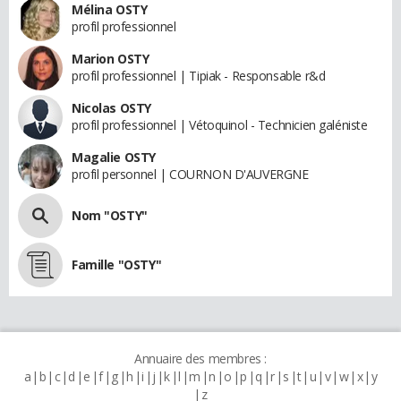
Mélina OSTY
profil professionnel
Marion OSTY
profil professionnel | Tipiak - Responsable r&d
Nicolas OSTY
profil professionnel | Vétoquinol - Technicien galéniste
Magalie OSTY
profil personnel | COURNON D'AUVERGNE
Nom "OSTY"
Famille "OSTY"
Annuaire des membres :
a
b
c
d
e
f
g
h
i
j
k
l
m
n
o
p
q
r
s
t
u
v
w
x
y
z