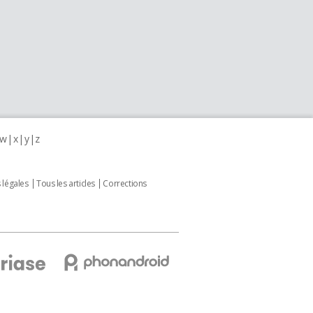
w
x
y
z
 légales
Tous les articles
Corrections