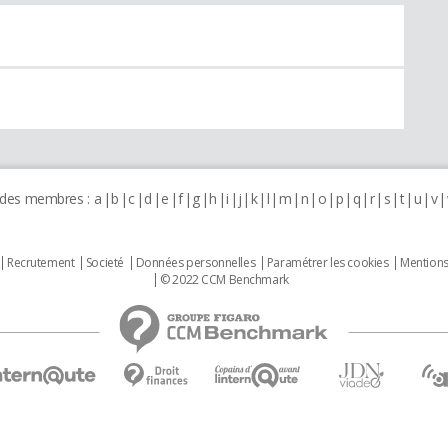
 des membres :
a
b
c
d
e
f
g
h
i
j
k
l
m
n
o
p
q
r
s
t
u
v
Recrutement
Societé
Données personnelles
Paramétrer les cookies
Mentions
© 2022 CCM Benchmark