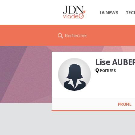
IA NEWS
TEC
Rechercher
Lise AUBE
POITIERS
Lise AUBERT
PROFIL