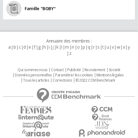
Famille "BOBY"
Annuaire des membres :
a
b
c
d
e
f
g
h
i
j
k
l
m
n
o
p
q
r
s
t
u
v
w
x
y
z
Qui sommes nous
Contact
Publicité
Recrutement
Societé
Données personnelles
Paramétrer les cookies
Mentions légales
Tous les articles
Corrections
© 2022 CCM Benchmark