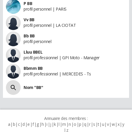
P BB
profil personnel | PARIS
Vv BB
profil personnel | LA CIOTAT
Bb BB
profil personnel
Lluu BBEL
profil professionnel | GPI Moto - Manager
Bbmm BB
profil professionnel | MERCEDES - Ts
Nom "BB"
Annuaire des membres :
a
b
c
d
e
f
g
h
i
j
k
l
m
n
o
p
q
r
s
t
u
v
w
x
y
z