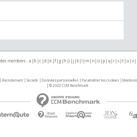
 des membres :
a
b
c
d
e
f
g
h
i
j
k
l
m
n
o
p
q
r
s
t
u
v
Recrutement
Societé
Données personnelles
Paramétrer les cookies
Mentions
© 2022 CCM Benchmark