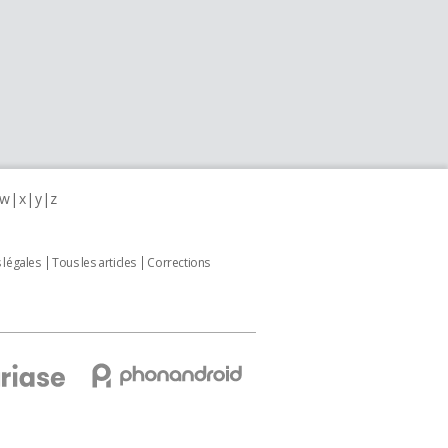
w
x
y
z
 légales
Tous les articles
Corrections