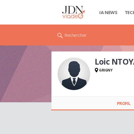
IA NEWS
TEC
Rechercher
Loic NTO
GRIGNY
Loic NTOYA
PROFIL