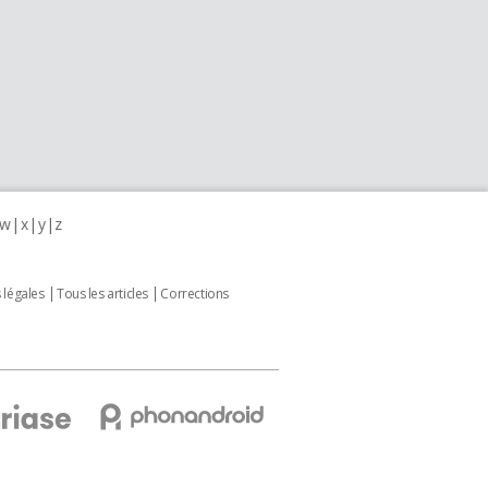
w
x
y
z
 légales
Tous les articles
Corrections