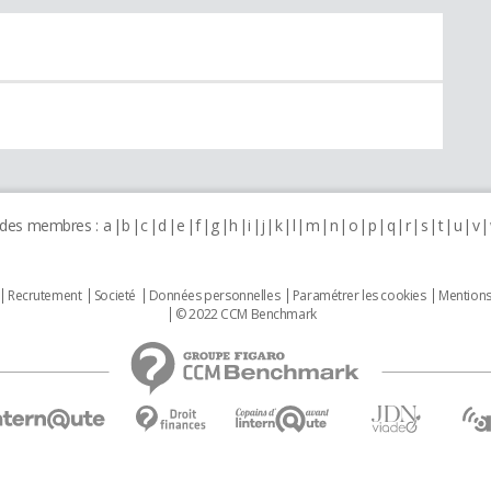
 des membres :
a
b
c
d
e
f
g
h
i
j
k
l
m
n
o
p
q
r
s
t
u
v
Recrutement
Societé
Données personnelles
Paramétrer les cookies
Mentions
© 2022 CCM Benchmark