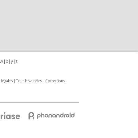
w
x
y
z
 légales
Tous les articles
Corrections