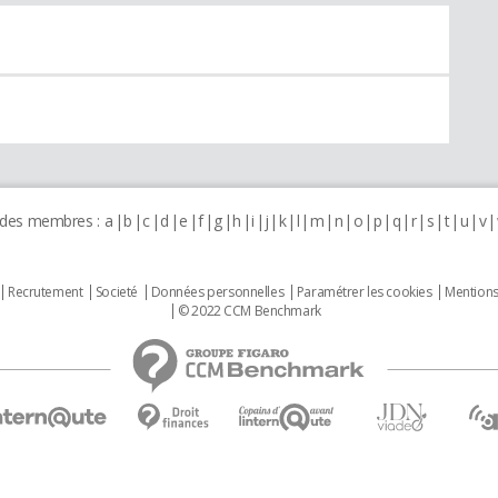
 des membres :
a
b
c
d
e
f
g
h
i
j
k
l
m
n
o
p
q
r
s
t
u
v
Recrutement
Societé
Données personnelles
Paramétrer les cookies
Mentions
© 2022 CCM Benchmark