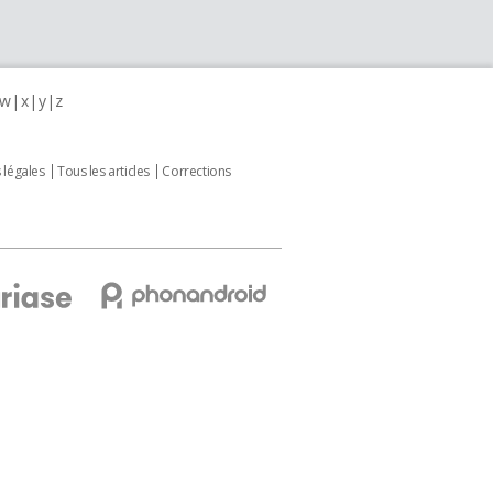
w
x
y
z
 légales
Tous les articles
Corrections