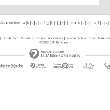
 des membres :
a
b
c
d
e
f
g
h
i
j
k
l
m
n
o
p
q
r
s
t
u
v
Recrutement
Societé
Données personnelles
Paramétrer les cookies
Mentions
© 2022 CCM Benchmark