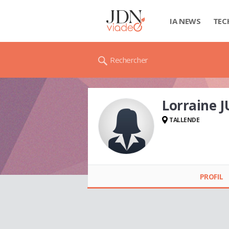
IA NEWS
TEC
Rechercher
Lorraine 
TALLENDE
Lorraine JUILHARD-
ROUDIL (JUILHARD)
PROFIL