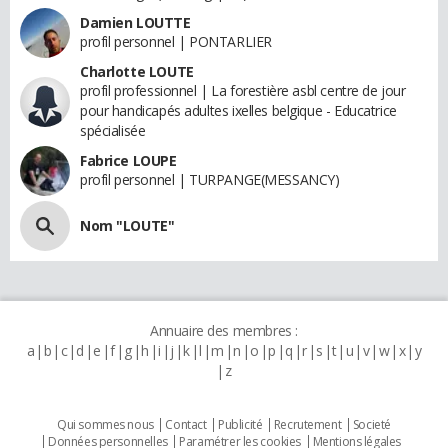
Damien LOUTTE
profil personnel | PONTARLIER
Charlotte LOUTE
profil professionnel | La forestière asbl centre de jour
pour handicapés adultes ixelles belgique - Educatrice
spécialisée
Fabrice LOUPE
profil personnel | TURPANGE(MESSANCY)
Nom "LOUTE"
Annuaire des membres :
a
b
c
d
e
f
g
h
i
j
k
l
m
n
o
p
q
r
s
t
u
v
w
x
y
z
Qui sommes nous
Contact
Publicité
Recrutement
Societé
Données personnelles
Paramétrer les cookies
Mentions légales