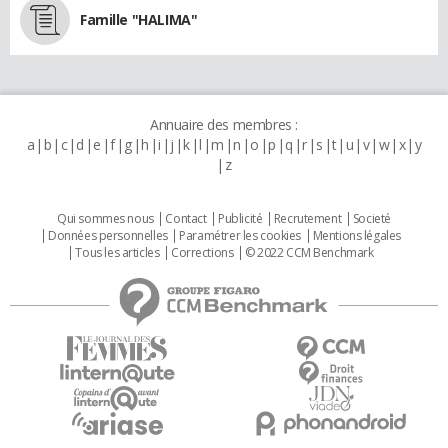
Famille "HALIMA"
Annuaire des membres :
a
b
c
d
e
f
g
h
i
j
k
l
m
n
o
p
q
r
s
t
u
v
w
x
y
z
Qui sommes nous
Contact
Publicité
Recrutement
Societé
Données personnelles
Paramétrer les cookies
Mentions légales
Tous les articles
Corrections
© 2022 CCM Benchmark