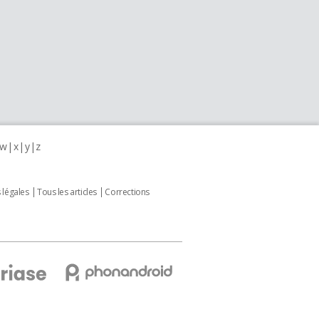
w
x
y
z
 légales
Tous les articles
Corrections