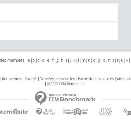
 des membres :
a
b
c
d
e
f
g
h
i
j
k
l
m
n
o
p
q
r
s
t
u
v
Recrutement
Societé
Données personnelles
Paramétrer les cookies
Mentions
© 2022 CCM Benchmark