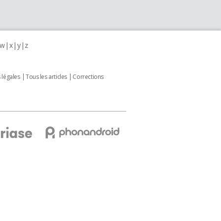
w
x
y
z
 légales
Tous les articles
Corrections