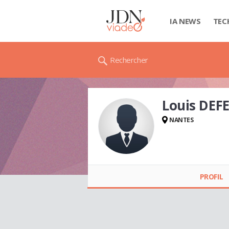
IA NEWS
TEC
Rechercher
Louis DEF
NANTES
Louis DEFERT
PROFIL