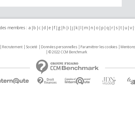
 des membres :
a
b
c
d
e
f
g
h
i
j
k
l
m
n
o
p
q
r
s
t
u
v
Recrutement
Societé
Données personnelles
Paramétrer les cookies
Mentions
© 2022 CCM Benchmark