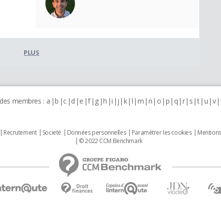
PLUS
 des membres :
a
b
c
d
e
f
g
h
i
j
k
l
m
n
o
p
q
r
s
t
u
v
Recrutement
Societé
Données personnelles
Paramétrer les cookies
Mentions
© 2022 CCM Benchmark