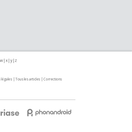
w
x
y
z
 légales
Tous les articles
Corrections