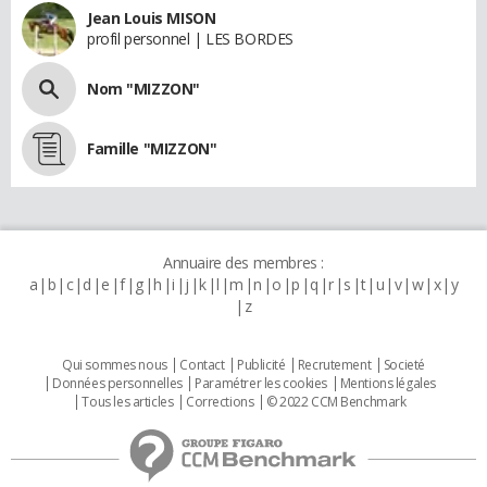
Jean Louis MISON
profil personnel | LES BORDES
Nom "MIZZON"
Famille "MIZZON"
Annuaire des membres :
a
b
c
d
e
f
g
h
i
j
k
l
m
n
o
p
q
r
s
t
u
v
w
x
y
z
Qui sommes nous
Contact
Publicité
Recrutement
Societé
Données personnelles
Paramétrer les cookies
Mentions légales
Tous les articles
Corrections
© 2022 CCM Benchmark