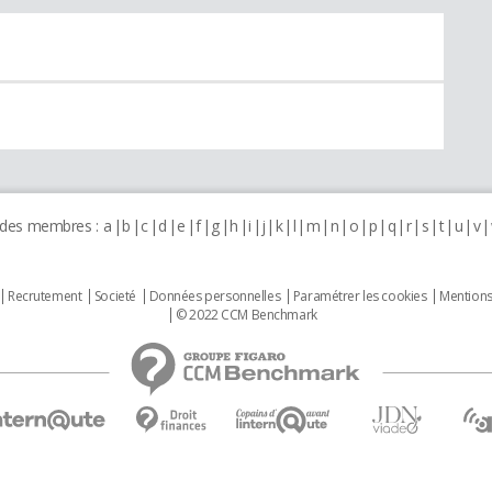
 des membres :
a
b
c
d
e
f
g
h
i
j
k
l
m
n
o
p
q
r
s
t
u
v
Recrutement
Societé
Données personnelles
Paramétrer les cookies
Mentions
© 2022 CCM Benchmark