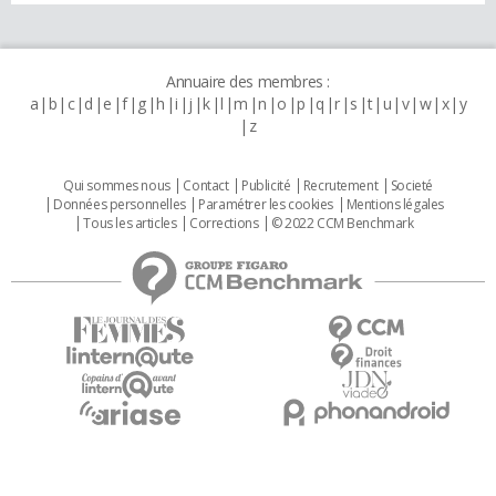
Annuaire des membres :
a
b
c
d
e
f
g
h
i
j
k
l
m
n
o
p
q
r
s
t
u
v
w
x
y
z
Qui sommes nous
Contact
Publicité
Recrutement
Societé
Données personnelles
Paramétrer les cookies
Mentions légales
Tous les articles
Corrections
© 2022 CCM Benchmark