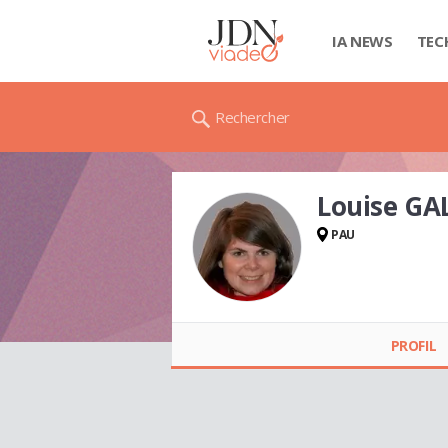
IA NEWS
TEC
Rechercher
Louise G
PAU
Louise GALAN
PROFIL