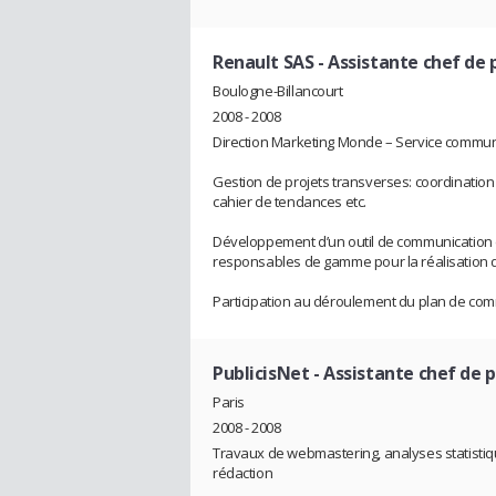
Renault SAS
- Assistante chef de
Boulogne-Billancourt
2008 - 2008
Direction Marketing Monde – Service communi
Gestion de projets transverses: coordination p
cahier de tendances etc.
Développement d’un outil de communication en 
responsables de gamme pour la réalisation 
Participation au déroulement du plan de c
PublicisNet
- Assistante chef de 
Paris
2008 - 2008
Travaux de webmastering, analyses statistique
rédaction