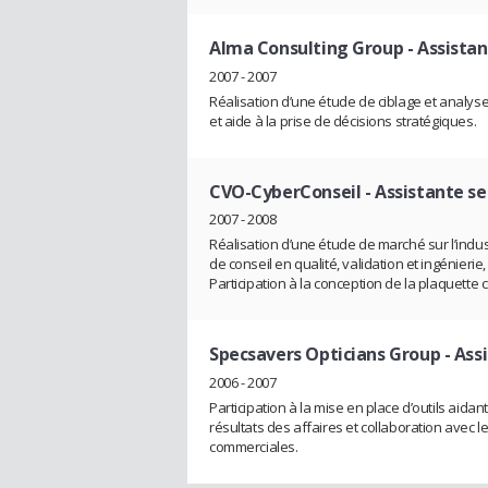
Alma Consulting Group
- Assista
2007 - 2007
Réalisation d’une étude de ciblage et analyse
et aide à la prise de décisions stratégiques.
CVO-CyberConseil
- Assistante s
2007 - 2008
Réalisation d’une étude de marché sur l’ind
de conseil en qualité, validation et ingénierie
Participation à la conception de la plaquett
Specsavers Opticians Group
- Ass
2006 - 2007
Participation à la mise en place d’outils a
résultats des affaires et collaboration avec l
commerciales.