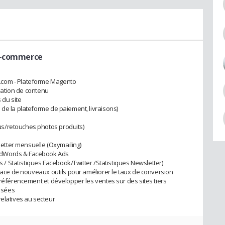
e-commerce
.com - Plateforme Magento
réation de contenu
 du site
 de la plateforme de paiement, livraisons)
s/retouches photos produits)
sletter mensuelle (Oxymailing)
AdWords & Facebook Ads
cs / Statistiques Facebook/Twitter /Statistiques Newsletter)
place de nouveaux outils pour améliorer le taux de conversion
 référencement et développer les ventes sur des sites tiers
lisées
relatives au secteur