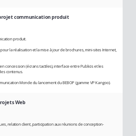
 projet communication produit
cation produit.
our la réalisation et la mise à jour de brochures, mini-sites Internet,
concession (écrans tactiles), interface entre Publicis et les
des contenus.
ommunication Monde du lancement du BEBOP (gamme VP Kangoo).
projets Web
s, relation client, participation aux réunions de conception-