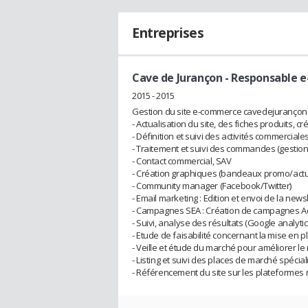
Entreprises
Cave de Jurançon
- Responsable 
2015 - 2015
Gestion du site e-commerce cavedejurançon
- Actualisation du site, des fiches produits, c
- Définition et suivi des activités commerciales
- Traitement et suivi des commandes (gestion
- Contact commercial, SAV
- Création graphiques (bandeaux promo/actu
- Community manager (Facebook/Twitter)
- Email marketing : Edition et envoi de la new
- Campagnes SEA : Création de campagnes 
- Suivi, analyse des résultats (Google analyti
- Etude de faisabilité concernant la mise en 
- Veille et étude du marché pour améliorer le
- Listing et suivi des places de marché spécia
- Référencement du site sur les plateformes 