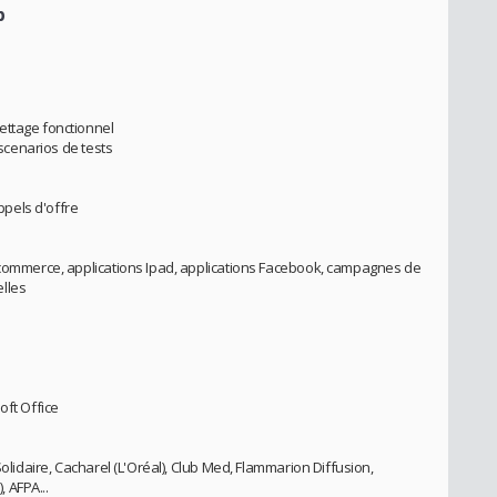
b
ettage fonctionnel
 scenarios de tests
appels d'offre
e-commerce, applications Ipad, applications Facebook, campagnes de
lles
oft Office
Solidaire, Cacharel (L'Oréal), Club Med, Flammarion Diffusion,
 AFPA...