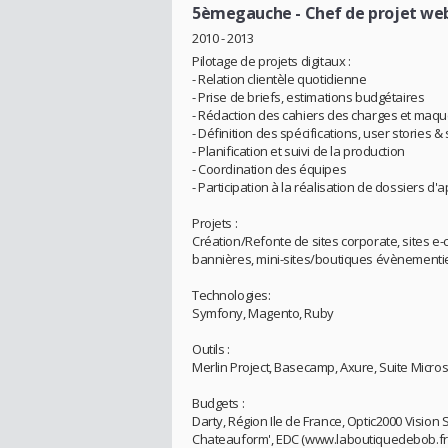
5èmegauche
- Chef de projet we
2010 - 2013
Pilotage de projets digitaux :
- Relation clientèle quotidienne
- Prise de briefs, estimations budgétaires
- Rédaction des cahiers des charges et maqu
- Définition des spécifications, user stories &
- Planification et suivi de la production
- Coordination des équipes
- Participation à la réalisation de dossiers d'
Projets :
Création/Refonte de sites corporate, sites 
bannières, mini-sites/boutiques évènementie
Technologies:
Symfony, Magento, Ruby
Outils :
Merlin Project, Basecamp, Axure, Suite Micros
Budgets :
Darty, Région Ile de France, Optic2000 Vision 
Chateauform', EDC (www.laboutiquedebob.fr),