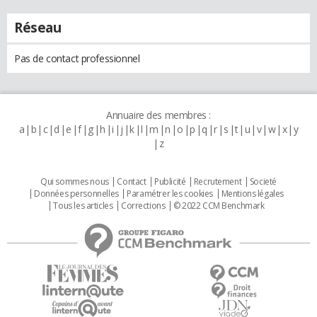
Réseau
Pas de contact professionnel
Annuaire des membres :
a
b
c
d
e
f
g
h
i
j
k
l
m
n
o
p
q
r
s
t
u
v
w
x
y
z
Qui sommes nous
Contact
Publicité
Recrutement
Societé
Données personnelles
Paramétrer les cookies
Mentions légales
Tous les articles
Corrections
© 2022 CCM Benchmark