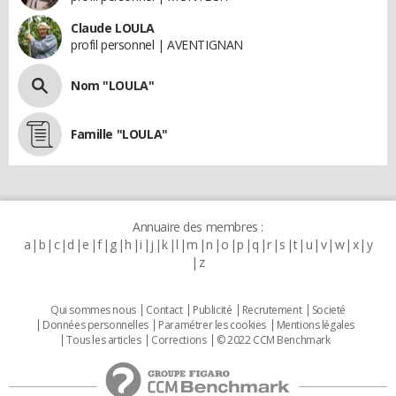
Claude LOULA
profil personnel | AVENTIGNAN
Nom "LOULA"
Famille "LOULA"
Annuaire des membres :
a
b
c
d
e
f
g
h
i
j
k
l
m
n
o
p
q
r
s
t
u
v
w
x
y
z
Qui sommes nous
Contact
Publicité
Recrutement
Societé
Données personnelles
Paramétrer les cookies
Mentions légales
Tous les articles
Corrections
© 2022 CCM Benchmark