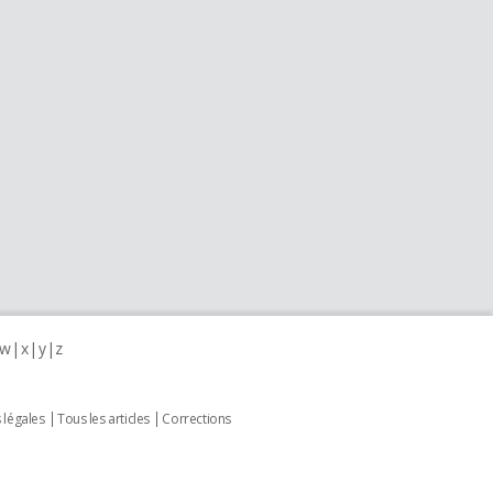
w
x
y
z
 légales
Tous les articles
Corrections