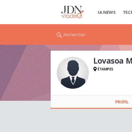
IA NEWS
TEC
Rechercher
Lovasoa M
ÉTAMPES
Lovasoa MIS
PROFIL