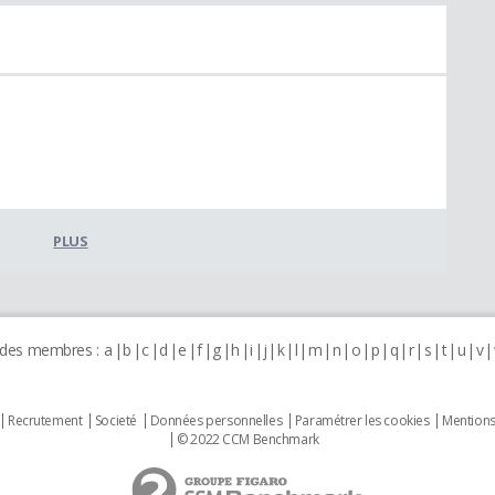
PLUS
 des membres :
a
b
c
d
e
f
g
h
i
j
k
l
m
n
o
p
q
r
s
t
u
v
Recrutement
Societé
Données personnelles
Paramétrer les cookies
Mentions
© 2022 CCM Benchmark