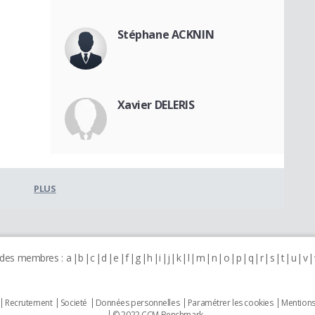
Stéphane ACKNIN
Xavier DELERIS
PLUS
 des membres :
a
b
c
d
e
f
g
h
i
j
k
l
m
n
o
p
q
r
s
t
u
v
Recrutement
Societé
Données personnelles
Paramétrer les cookies
Mentions
© 2022 CCM Benchmark