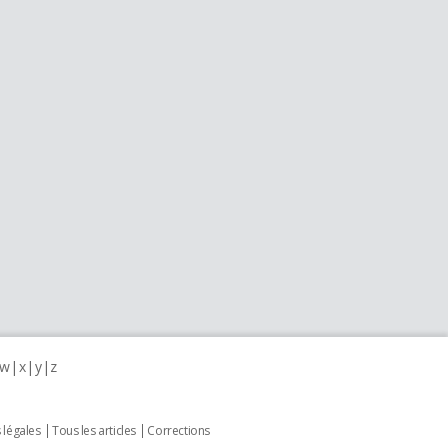
w
x
y
z
 légales
Tous les articles
Corrections