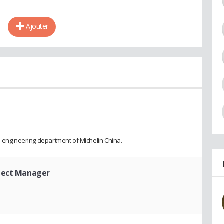
Ajouter
n engineering department of Michelin China.
oject Manager