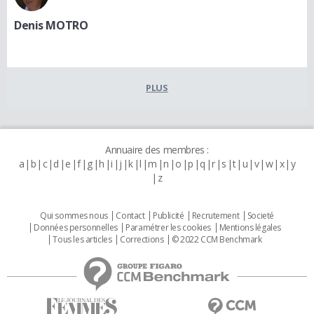
Denis MOTRO
PLUS
Annuaire des membres :
a
b
c
d
e
f
g
h
i
j
k
l
m
n
o
p
q
r
s
t
u
v
w
x
y
z
Qui sommes nous
Contact
Publicité
Recrutement
Societé
Données personnelles
Paramétrer les cookies
Mentions légales
Tous les articles
Corrections
© 2022 CCM Benchmark