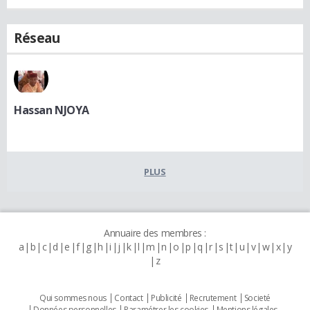
Réseau
Hassan NJOYA
PLUS
Annuaire des membres :
a
b
c
d
e
f
g
h
i
j
k
l
m
n
o
p
q
r
s
t
u
v
w
x
y
z
Qui sommes nous
Contact
Publicité
Recrutement
Societé
Données personnelles
Paramétrer les cookies
Mentions légales