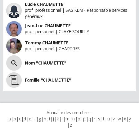
Lucie CHAUMETTE
profil professionnel | SAS KLM - Responsable services
généraux
Jean-Luc CHAUMETTE
profil personnel | CLAYE SOUILLY
Tommy CHAUMETTE
profil personnel | CHARTRES
Nom "CHAUMETTE"
Famille "CHAUMETTE"
Annuaire des membres :
a
b
c
d
e
f
g
h
i
j
k
l
m
n
o
p
q
r
s
t
u
v
w
x
y
z