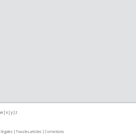
w
x
y
z
 légales
Tous les articles
Corrections