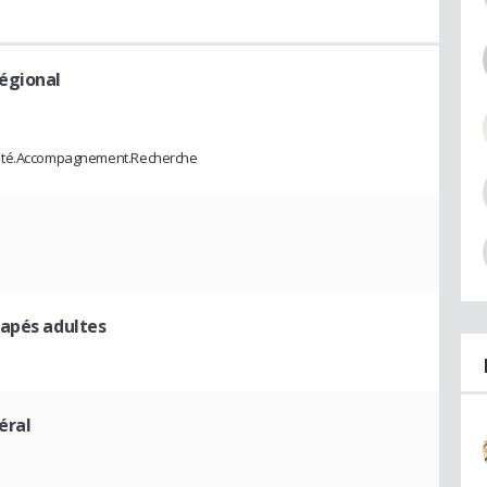
égional
alité.Accompagnement.Recherche
capés adultes
éral