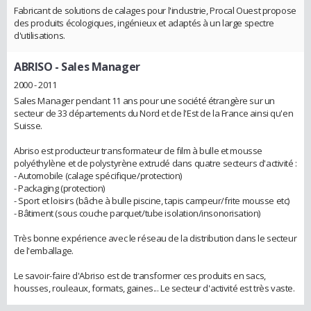
Fabricant de solutions de calages pour l'industrie, Procal Ouest propose
des produits écologiques, ingénieux et adaptés à un large spectre
d'utilisations.
ABRISO
- Sales Manager
2000 - 2011
Sales Manager pendant 11 ans pour une société étrangère sur un
secteur de 33 départements du Nord et de l'Est de la France ainsi qu'en
Suisse.
Abriso est producteur transformateur de film à bulle et mousse
polyéthylène et de polystyrène extrudé dans quatre secteurs d'activité :
- Automobile (calage spécifique/protection)
- Packaging (protection)
- Sport et loisirs (bâche à bulle piscine, tapis campeur/frite mousse etc)
- Bâtiment (sous couche parquet/tube isolation/insonorisation)
Très bonne expérience avec le réseau de la distribution dans le secteur
de l'emballage.
Le savoir-faire d'Abriso est de transformer ces produits en sacs,
housses, rouleaux, formats, gaines... Le secteur d'activité est très vaste.