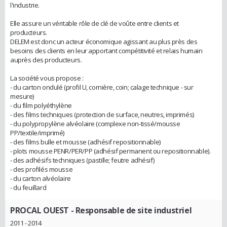
l'industrie.
Elle assure un véritable rôle de clé de voûte entre clients et
producteurs.
DELEM est donc un acteur économique agissant au plus près des
besoins des clients en leur apportant compétitivité et relais humain
auprès des producteurs.
La société vous propose :
- du carton ondulé (profil U, cornière, coin; calage technique - sur
mesure)
- du film polyéthylène
- des films techniques (protection de surface, neutres, imprimés)
- du polypropylène alvéolaire (complexe non-tissé/mousse
PP/textile/imprimé)
- des films bulle et mousse (adhésif repositionnable)
- plots mousse PENR/PER/PP (adhésif permanent ou repositionnable).
- des adhésifs techniques (pastille; feutre adhésif)
- des profilés mousse
- du carton alvéolaire
- du feuillard
PROCAL OUEST
- Responsable de site industriel
2011 - 2014