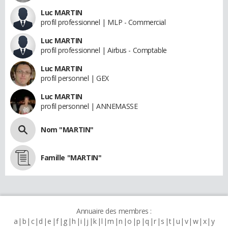
Luc MARTIN
profil professionnel | MLP - Commercial
Luc MARTIN
profil professionnel | Airbus - Comptable
Luc MARTIN
profil personnel | GEX
Luc MARTIN
profil personnel | ANNEMASSE
Nom "MARTIN"
Famille "MARTIN"
Annuaire des membres :
a
b
c
d
e
f
g
h
i
j
k
l
m
n
o
p
q
r
s
t
u
v
w
x
y