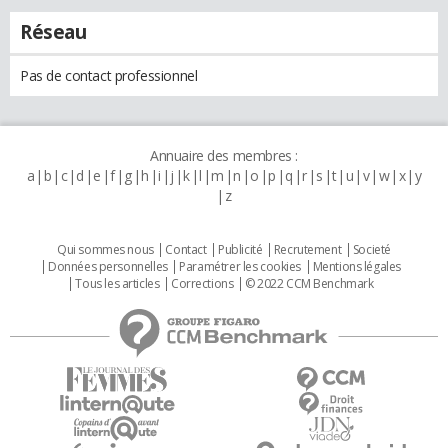
Réseau
Pas de contact professionnel
Annuaire des membres :
a
b
c
d
e
f
g
h
i
j
k
l
m
n
o
p
q
r
s
t
u
v
w
x
y
z
Qui sommes nous
Contact
Publicité
Recrutement
Societé
Données personnelles
Paramétrer les cookies
Mentions légales
Tous les articles
Corrections
© 2022 CCM Benchmark