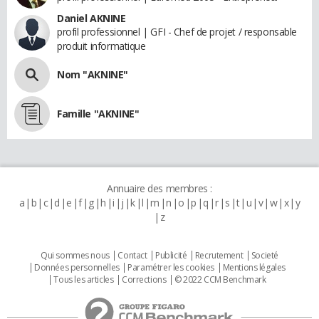
Daniel AKNINE
profil professionnel | GFI - Chef de projet / responsable
produit informatique
Nom "AKNINE"
Famille "AKNINE"
Annuaire des membres :
a
b
c
d
e
f
g
h
i
j
k
l
m
n
o
p
q
r
s
t
u
v
w
x
y
z
Qui sommes nous
Contact
Publicité
Recrutement
Societé
Données personnelles
Paramétrer les cookies
Mentions légales
Tous les articles
Corrections
© 2022 CCM Benchmark