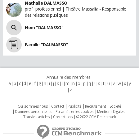
Nathalie DALMASSO
profil professionnel | Théâtre Massalia - Responsable
des relations publiques
Nom "DALMASSO"
Famille "DALMASSO"
Annuaire des membres :
a
b
c
d
e
f
g
h
i
j
k
l
m
n
o
p
q
r
s
t
u
v
w
x
y
z
Qui sommes nous
Contact
Publicité
Recrutement
Societé
Données personnelles
Paramétrer les cookies
Mentions légales
Tous les articles
Corrections
© 2022 CCM Benchmark