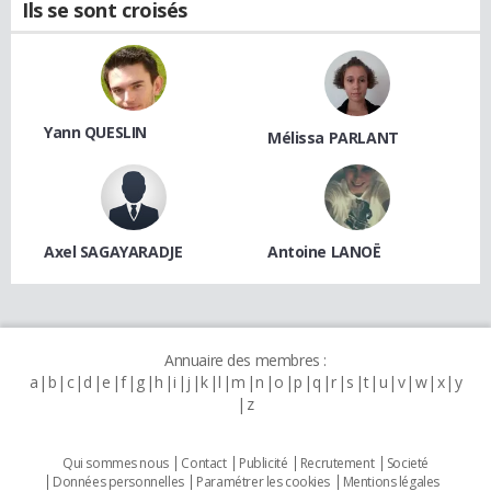
Ils se sont croisés
Yann QUESLIN
Mélissa PARLANT
Axel SAGAYARADJE
Antoine LANOË
Annuaire des membres :
a
b
c
d
e
f
g
h
i
j
k
l
m
n
o
p
q
r
s
t
u
v
w
x
y
z
Qui sommes nous
Contact
Publicité
Recrutement
Societé
Données personnelles
Paramétrer les cookies
Mentions légales