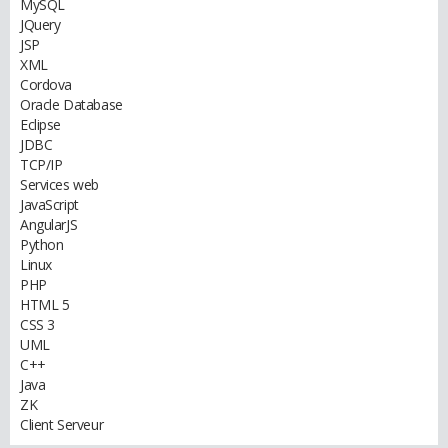
MySQL
JQuery
JSP
XML
Cordova
Oracle Database
Eclipse
JDBC
TCP/IP
Services web
JavaScript
AngularJS
Python
Linux
PHP
HTML 5
CSS 3
UML
C++
Java
ZK
Client Serveur