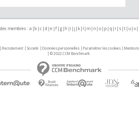
 des membres :
a
b
c
d
e
f
g
h
i
j
k
l
m
n
o
p
q
r
s
t
u
v
Recrutement
Societé
Données personnelles
Paramétrer les cookies
Mentions
© 2022 CCM Benchmark