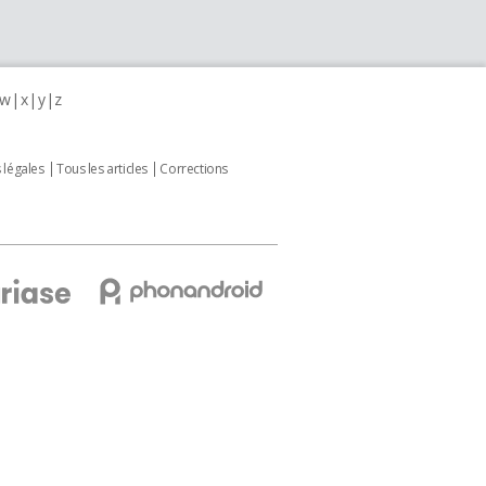
w
x
y
z
 légales
Tous les articles
Corrections