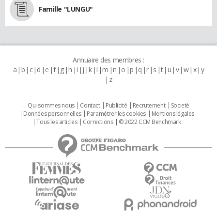
Famille "LUNGU"
Annuaire des membres :
a
b
c
d
e
f
g
h
i
j
k
l
m
n
o
p
q
r
s
t
u
v
w
x
y
z
Qui sommes nous
Contact
Publicité
Recrutement
Societé
Données personnelles
Paramétrer les cookies
Mentions légales
Tous les articles
Corrections
© 2022 CCM Benchmark