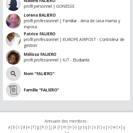
Nadine FALIERO
profil personnel | GONESSE
Lorena BALIERO
profil professionnel | Familiar - Ama de casa mama y
esposa
Patrice FALIERO
profil professionnel | EUROPE AIRPOST - Controleur de
gestion
Mélissa FALIERO
profil professionnel | IUT - Etudiante
Nom "FALIERO"
Famille "FALIERO"
Annuaire des membres :
a
b
c
d
e
f
g
h
i
j
k
l
m
n
o
p
q
r
s
t
u
v
w
x
y
z