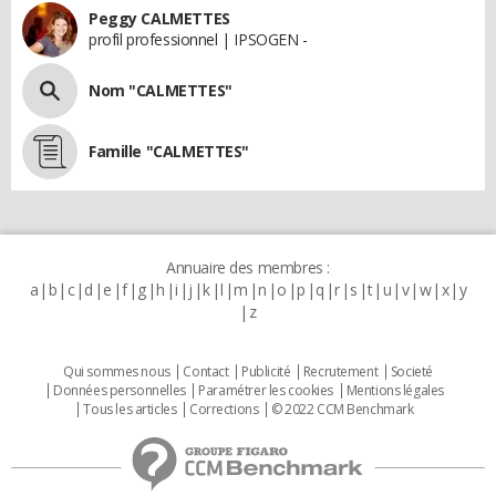
Peggy CALMETTES
profil professionnel | IPSOGEN -
Nom "CALMETTES"
Famille "CALMETTES"
Annuaire des membres :
a
b
c
d
e
f
g
h
i
j
k
l
m
n
o
p
q
r
s
t
u
v
w
x
y
z
Qui sommes nous
Contact
Publicité
Recrutement
Societé
Données personnelles
Paramétrer les cookies
Mentions légales
Tous les articles
Corrections
© 2022 CCM Benchmark