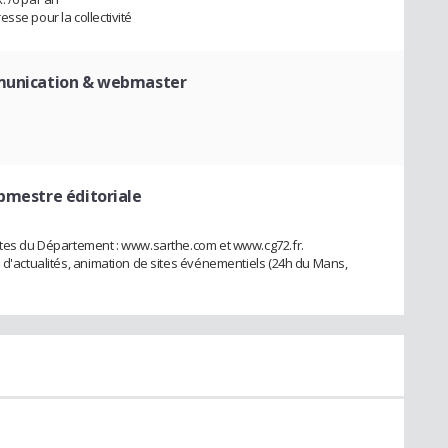
sse pour la collectivité
munication & webmaster
bmestre éditoriale
sites du Département : www.sarthe.com et www.cg72.fr.
e d'actualités, animation de sites événementiels (24h du Mans,