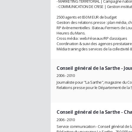
- MARKETING TERRITORIAL | Campagne natio
- COMMUNICATION DE CRISE | Gestion instituti
2500 agents et 650 M EUR de budget
Gestion des relations presse : plan média, cho
RP évènementielles : Bateau Fermiers de Lou
Heures du Mans.
Cross média : web/réseaux/RP classiques
Coordination & suivi des agences prestatair
Média training des services de la collectivité
Conseil général de la Sarthe
- Jou
2006 - 2010
Journaliste pour "La Sarthe", magazine du Co
Relations presse pour le Département de la 
Conseil général de la Sarthe
- Ch
2006 - 2010
Service communication - Conseil général de l
Rédaction du magazine La Sarthe - 250 000 ex