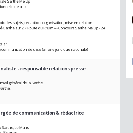
nale Sarthe Me Up
onnelle de crise
ix des sujets, rédaction, organisation, mise en relation
é-Sarthe sur 2 « Route du Rhum » - Concours Sarthe Me Up - 24
es RP
 & communication de crise (affaire juridique nationale)
rnaliste - responsable relations presse
nseil général de la Sarthe
Sarthe.
argée de communication & rédactrice
a Sarthe, Le Mans
. /6 par an