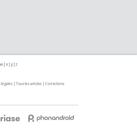
w
x
y
z
 légales
Tous les articles
Corrections