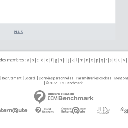
PLUS
 des membres :
a
b
c
d
e
f
g
h
i
j
k
l
m
n
o
p
q
r
s
t
u
v
Recrutement
Societé
Données personnelles
Paramétrer les cookies
Mentions
© 2022 CCM Benchmark