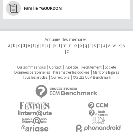
Famille "GOURDON"
Annuaire des membres :
a
b
c
d
e
f
g
h
i
j
k
l
m
n
o
p
q
r
s
t
u
v
w
x
y
z
Qui sommes nous
Contact
Publicité
Recrutement
Societé
Données personnelles
Paramétrer les cookies
Mentions légales
Tous les articles
Corrections
© 2022 CCM Benchmark