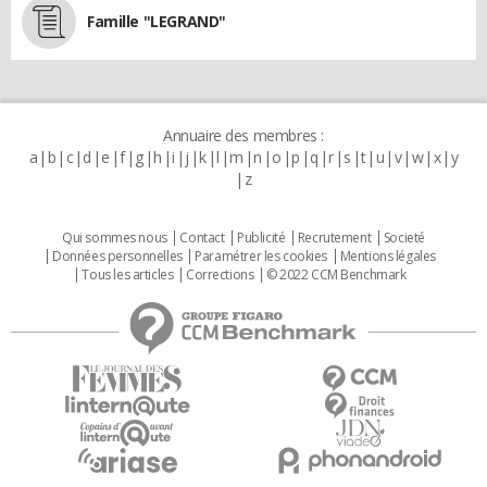
Famille "LEGRAND"
Annuaire des membres :
a
b
c
d
e
f
g
h
i
j
k
l
m
n
o
p
q
r
s
t
u
v
w
x
y
z
Qui sommes nous
Contact
Publicité
Recrutement
Societé
Données personnelles
Paramétrer les cookies
Mentions légales
Tous les articles
Corrections
© 2022 CCM Benchmark