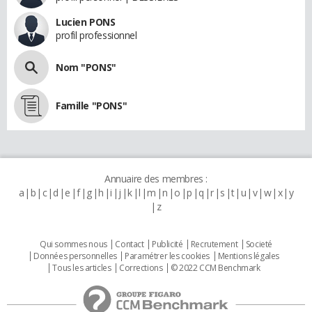
Lucien PONS
profil professionnel
Nom "PONS"
Famille "PONS"
Annuaire des membres :
a
b
c
d
e
f
g
h
i
j
k
l
m
n
o
p
q
r
s
t
u
v
w
x
y
z
Qui sommes nous
Contact
Publicité
Recrutement
Societé
Données personnelles
Paramétrer les cookies
Mentions légales
Tous les articles
Corrections
© 2022 CCM Benchmark