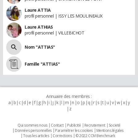
Laure ATTIA
profil personnel | ISSY LES MOULINEAUX
Laure ATHIAS
profil personnel | VILLEBICHOT
Nom "ATTIAS"
Famille "ATTIAS"
Annuaire des membres :
a
b
c
d
e
f
g
h
i
j
k
l
m
n
o
p
q
r
s
t
u
v
w
x
y
z
Qui sommes nous
Contact
Publicité
Recrutement
Societé
Données personnelles
Paramétrer les cookies
Mentions légales
Tous les articles
Corrections
© 2022 CCM Benchmark