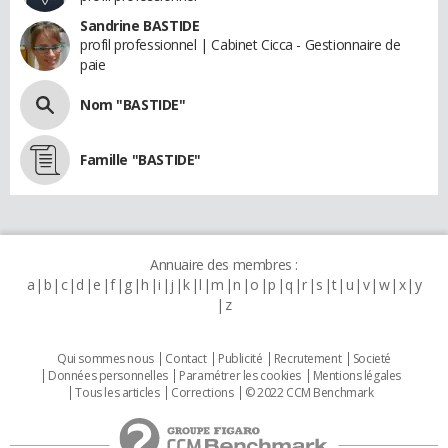
Sandrine BASTIDE
profil professionnel | Cabinet Cicca - Gestionnaire de
paie
Nom "BASTIDE"
Famille "BASTIDE"
Annuaire des membres :
a
b
c
d
e
f
g
h
i
j
k
l
m
n
o
p
q
r
s
t
u
v
w
x
y
z
Qui sommes nous
Contact
Publicité
Recrutement
Societé
Données personnelles
Paramétrer les cookies
Mentions légales
Tous les articles
Corrections
© 2022 CCM Benchmark